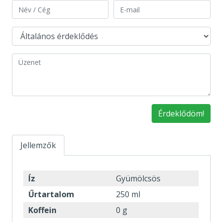
Érdeklődöm!
Jellemzők
Íz
Gyümölcsös
Űrtartalom
250 ml
Koffein
0 g