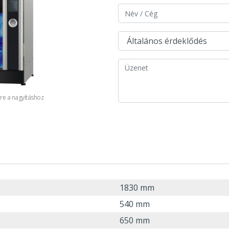
pre a nagyításhoz
Kattints a képre
1830 mm
540 mm
650 mm