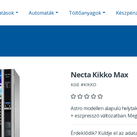
atások
Automaták
Töltőanyagok
Készpénz
Necta Kikko Max
Kód: #KIKKO
Astro modellen alapulú helytak
+ eszpresszó változatban. Meg
Érdeklődik? Küldje el az adata