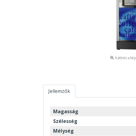
Kattints a ké
Jellemzők
Magasság
Szélesség
Mélység