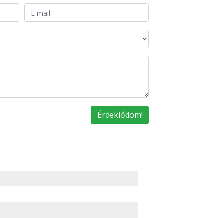
 a nagyításhoz
Érdeklődöm!