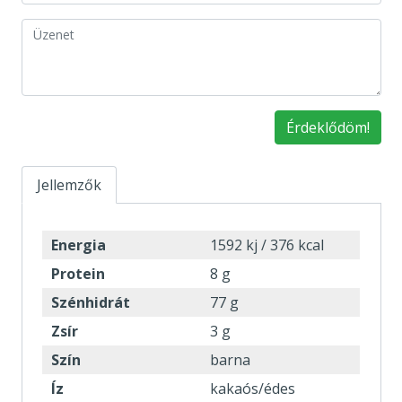
Érdeklődöm!
Jellemzők
Energia
1592 kj / 376 kcal
Protein
8 g
Szénhidrát
77 g
Zsír
3 g
Szín
barna
Íz
kakaós/édes